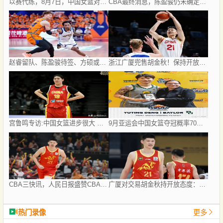
以赛代练，8月7日，中国女篮对尼日利亚人热身赛大概率会输球
CBA最终消息，陈盈骏仍未确定续约 范子铭基本留队 多队争抢胡金秋
赵睿留队、陈盈骏待签、方硕或赴宁波，首钢后场大洗牌！300万冠军外援能否撑起争冠梦？
浙江广厦兜售胡金秋！保持开放态度，上海山西备好资金疯狂抢人
宫鲁鸣专访:中国女篮进步很大 奥运会是最高目标 后续对手都是强队
9月亚运会中国女篮夺冠概率70%排名第一位
CBA三快讯，人民日报盛赞CBA擦地哥 李金效回归广厦 胡金秋去留成谜
广厦对交易胡金秋持开放态度：上海男篮希望大；山西男篮全力争取，葛昭宝为此放弃顶薪
热门录像
更多