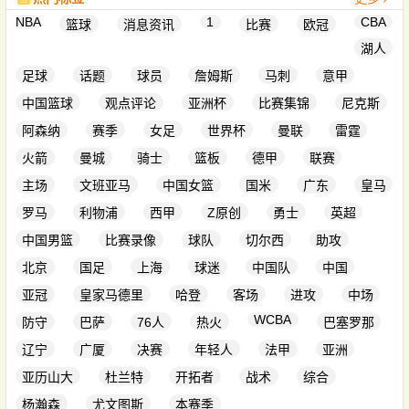
NBA
1
CBA
篮球
消息资讯
比赛
欧冠
湖人
足球
话题
球员
詹姆斯
马刺
意甲
中国篮球
观点评论
亚洲杯
比赛集锦
尼克斯
阿森纳
赛季
女足
世界杯
曼联
雷霆
火箭
曼城
骑士
篮板
德甲
联赛
主场
文班亚马
中国女篮
国米
广东
皇马
罗马
利物浦
西甲
Z原创
勇士
英超
中国男篮
比赛录像
球队
切尔西
助攻
北京
国足
上海
球迷
中国队
中国
亚冠
皇家马德里
哈登
客场
进攻
中场
WCBA
防守
巴萨
76人
热火
巴塞罗那
辽宁
广厦
决赛
年轻人
法甲
亚洲
亚历山大
杜兰特
开拓者
战术
综合
杨瀚森
尤文图斯
本赛季