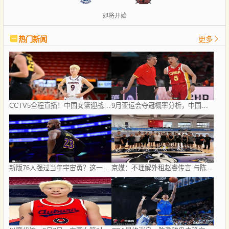
即将开始
热门新闻
更多
CCTV5全程直播！中国女篮迎战尼日利亚女篮，小将邓雨婷的赛场表现格外令人期待
9月亚运会夺冠概率分析，中国男篮38%排名第二位
新版76人强过当年宇宙勇？这一次杜兰特错的离谱了
京媒：不理解外租赵睿传言 与陈盈骏续约仍未完成