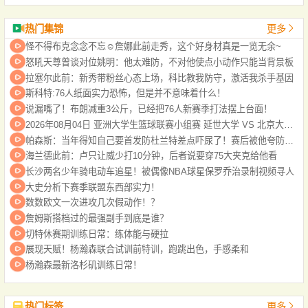
热门集锦
更多
怪不得布克念念不忘☺️詹娜此前走秀，这个好身材真是一览无余~
怒吼天尊曾谈对位姚明：他太难防，不对他使点小动作只能当背景板
拉塞尔此前：新秀带粉丝心态上场，科比教我防守，激活我杀手基因
斯科特:76人纸面实力恐怖，但是并不意味着什么！
说漏嘴了！布朗减重3公斤，已经把76人新赛季打法摆上台面！
2026年08月04日 亚洲大学生篮球联赛小组赛 延世大学 VS 北京大学 全场录像
帕森斯：当年得知自己要首发防杜兰特差点吓尿了！赛后被他夸防得好给了我自信
海兰德此前：卢只让威少打10分钟，后者说要穿75大夹克给他看
长沙两名少年骑电动车追星！被偶像NBA球星保罗乔治录制视频寻人
大史分析下赛季联盟东西部实力！
数数欧文一次进攻几次假动作！？
詹姆斯搭档过的最强副手到底是谁？
切特休赛期训练日常：练体能与硬拉
展现天赋！杨瀚森联合试训前特训，跑跳出色，手感柔和
杨瀚森最新洛杉矶训练日常！
热门标签
更多