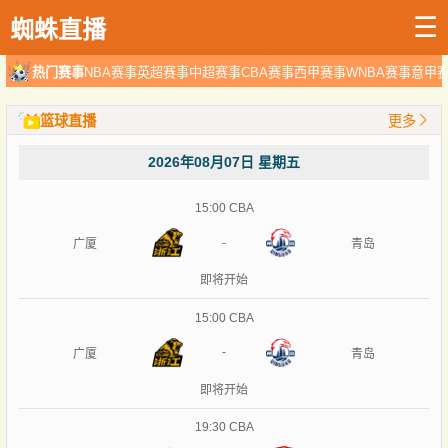
☰
蜘蛛直播
热门赛事
NBA赛事
英超赛事
中超赛事
CBA赛事
西甲赛事
WNBA赛事
意甲
篮球直播
更多
2026年08月07日 星期五
15:00
CBA
-
广厦
青岛
即将开始
15:00
CBA
-
广厦
青岛
即将开始
19:30
CBA