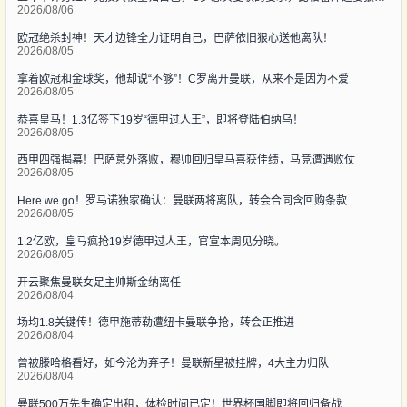
2026/08/06
欧冠绝杀封神！天才边锋全力证明自己，巴萨依旧狠心送他离队！
2026/08/05
拿着欧冠和金球奖，他却说“不够”！C罗离开曼联，从来不是因为不爱
2026/08/05
恭喜皇马！1.3亿签下19岁“德甲过人王”，即将登陆伯纳乌！
2026/08/05
西甲四强揭幕！巴萨意外落败，穆帅回归皇马喜获佳绩，马竞遭遇败仗
2026/08/05
Here we go！罗马诺独家确认：曼联两将离队，转会合同含回购条款
2026/08/05
1.2亿欧，皇马疯抢19岁德甲过人王，官宣本周见分晓。
2026/08/05
开云聚焦曼联女足主帅斯金纳离任
2026/08/04
场均1.8关键传！德甲施蒂勒遭纽卡曼联争抢，转会正推进
2026/08/04
曾被滕哈格看好，如今沦为弃子！曼联新星被挂牌，4大主力归队
2026/08/04
曼联500万先生确定出租，体检时间已定！世界杯国脚即将回归备战