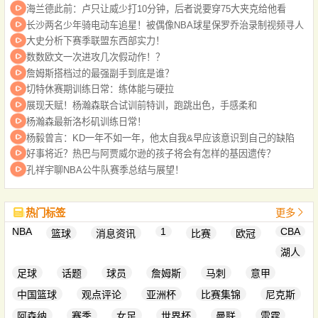
海兰德此前：卢只让威少打10分钟，后者说要穿75大夹克给他看
长沙两名少年骑电动车追星！被偶像NBA球星保罗乔治录制视频寻人
大史分析下赛季联盟东西部实力！
数数欧文一次进攻几次假动作！？
詹姆斯搭档过的最强副手到底是谁？
切特休赛期训练日常：练体能与硬拉
展现天赋！杨瀚森联合试训前特训，跑跳出色，手感柔和
杨瀚森最新洛杉矶训练日常！
杨毅曾言：KD一年不如一年，他太自我&早应该意识到自己的缺陷
好事将近？热巴与阿贾威尔逊的孩子将会有怎样的基因遗传？
孔祥宇聊NBA公牛队赛季总结与展望！
热门标签
更多
NBA
1
CBA
篮球
消息资讯
比赛
欧冠
湖人
足球
话题
球员
詹姆斯
马刺
意甲
中国篮球
观点评论
亚洲杯
比赛集锦
尼克斯
阿森纳
赛季
女足
世界杯
曼联
雷霆