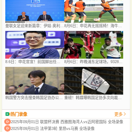
曼联女足迎来新篇章：伊娃·奥利德正式出任主帅，目标2028年
8月6日：申花再无摇摇椅！海牛或上四大外援摧花前国脚，这套阵容踢中甲都困难
8.6日：申花官宣！前国脚出任教练组组长，新帅四大候选浮出，于汉超救火？
8月6日：昨晚浦东足球场，9328人前，枪手主帅竟称国足未来是他
韩国警方突击搜查韩国足协办公室 调查洪明甫任命违规问题
重磅！韩媒曝韩国足协多次向裁判提供性服务 包括世预赛
热门录像
更多
2025年09月01日 联盟杯决赛 西雅图海湾人vs迈阿密国际 全场录像
2025年09月01日 法甲第3轮 里昂vs马赛 全场录像