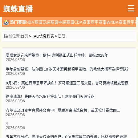
☰
蜘蛛直播
热门赛事
NBA赛事
英超赛事
中超赛事
CBA赛事
西甲赛事
WNBA赛事
意甲
当前位置:
首页
> TAG信息列表 > 曼联
曼联女足迎来新篇章：伊娃·奥利德正式出任主帅，目标2028年
2026/08/06
半年身价暴涨！波尔图 18 岁天才遭英超德甲围猎，为啥他大概率选择留队？
2026/08/06
8月6日：英超西甲意甲齐换血！罗马诺连宣三笔交易，吉马良斯领衔夏窗夜
2026/08/06
彻底清洗！曼联天价水货即将离队！意甲豪门火速接盘
2026/08/06
齐尔克泽改变主意愿转会意甲！曼联迎来清洗良机，或因拉什福德回归
2026/08/06
4
2026/08/06
五年不许分红、竞技大权全归自己，C罗想买曼联的要求，比格雷泽还要狠得多