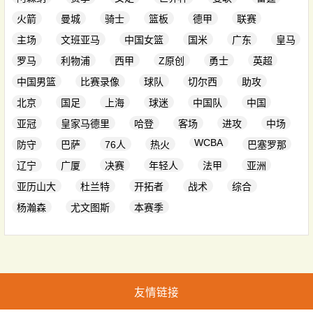
火箭
曼城
骑士
篮板
德甲
联赛
主场
文班亚马
中国女篮
国米
广东
皇马
罗马
利物浦
西甲
Z原创
勇士
英超
中国男篮
比赛录像
球队
切尔西
助攻
北京
国足
上海
球迷
中国队
中国
亚冠
皇家马德里
哈登
客场
进攻
中场
WCBA
防守
巴萨
76人
热火
巴塞罗那
辽宁
广厦
决赛
年轻人
法甲
亚洲
亚历山大
杜兰特
开拓者
战术
综合
杨瀚森
尤文图斯
本赛季
友情链接