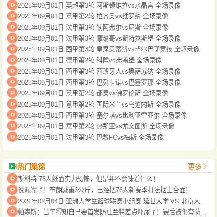
2025年09月01日 英超第3轮 阿斯顿维拉vs水晶宫 全场录像
2025年09月01日 意甲第2轮 拉齐奥vs维罗纳 全场录像
2025年09月01日 法甲第3轮 勒阿弗尔vs尼斯 全场录像
2025年09月01日 法甲第3轮 摩纳哥vs斯特拉斯堡 全场录像
2025年09月01日 西甲第3轮 皇家贝蒂斯vs毕尔巴鄂竞技 全场录像
2025年09月01日 德甲第2轮 科隆vs弗赖堡 全场录像
2025年09月01日 西甲第3轮 西班牙人vs奥萨苏纳 全场录像
2025年09月01日 西甲第3轮 巴列卡诺vs巴塞罗那 全场录像
2025年09月01日 意甲第2轮 都灵vs佛罗伦萨 全场录像
2025年09月01日 意甲第2轮 国际米兰vs乌迪内斯 全场录像
2025年09月01日 西甲第3轮 塞尔塔vs比利亚雷亚尔 全场录像
2025年09月01日 意甲第2轮 热那亚vs尤文图斯 全场录像
2025年09月01日 法甲第3轮 巴黎FCvs梅斯 全场录像
热门集锦
更多
斯科特:76人纸面实力恐怖，但是并不意味着什么！
说漏嘴了！布朗减重3公斤，已经把76人新赛季打法摆上台面！
2026年08月04日 亚洲大学生篮球联赛小组赛 延世大学 VS 北京大学 全场录像
帕森斯：当年得知自己要首发防杜兰特差点吓尿了！赛后被他夸防得好给了我自信