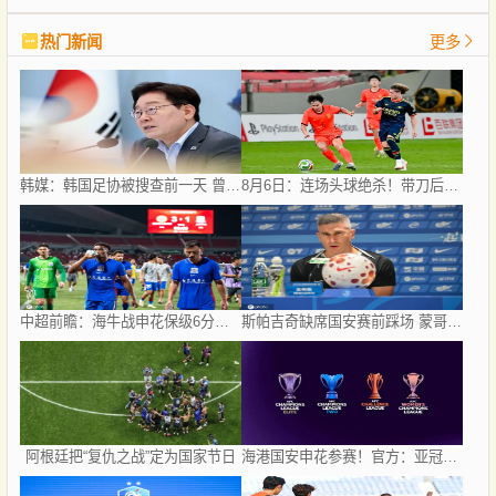
热门新闻
更多
韩媒：韩国足协被搜查前一天 曾遭总统李在明点名批评
8月6日：连场头球绝杀！带刀后卫闪耀，U17国足1
中超前瞻：海牛战申花保级6分战 辽宁德比成卡位大战
斯帕吉奇缺席国安赛前踩场 蒙哥马利：张稀哲恢复到80%
阿根廷把“复仇之战”定为国家节日
海港国安申花参赛！官方：亚冠精英和亚冠二抽签仪式8月18日进行