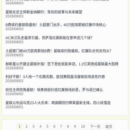
2026/08/03
曼联女足主帅斯金纳解约：背后的故事与未来展望
2026/08/03
B费续约曼联陷僵局！土超豪门出手，40万欧周薪砸红魔中场核心
2026/08/03
AC米兰队史最贵引援，贡萨洛拉莫斯能在意甲进几个球？
2026/08/03
土超豪门砸40万欧周薪抢B费！曼联续约陷僵局，红魔队长何去何从？
2026/08/03
赫斯基公开建言曼联补强！签下恩佐就能争冠，1.2亿英镑成曼联最大阻碍
2026/08/03
利好不断！3人抢一个右路名额，欧冠赛程盘活曼联前场良性内卷
2026/08/02
前任主帅挖角曼联！埃弗顿欲抄底红魔锋线妖星，罗马诺已确认
2026/08/02
曼联公布战马竞23人大名单：两国脚回归蒂莱曼斯无缘，四小妖落选
2026/08/01
1
2
3
4
5
6
7
8
9
10
下一页
尾页