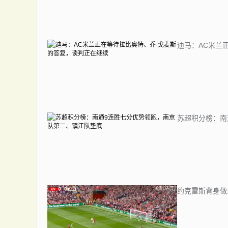
迪马：AC米兰
苏超积分榜：南
约克雷斯背身做