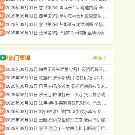
2025年09月01日 意甲第2轮 国际米兰vs乌迪内斯 全场录像
2025年09月01日 西甲第3轮 塞尔塔vs比利亚雷亚尔 全场录像
2025年09月01日 意甲第2轮 热那亚vs尤文图斯 全场录像
2025年09月01日 法甲第3轮 巴黎FCvs梅斯 全场录像
热门集锦
更多
2025年09月01日 梅西无缘生涯第47冠！迈阿密联盟杯决赛0-3西雅图，后防漏人+送点
2025年09月01日 联盟杯-罗伊斯破门 洛杉矶银河2-1奥兰多城夺季军
2025年09月01日 巴甲-内马尔首发 桑托斯绝杀被吹0-0弗鲁米嫩塞
2025年09月01日 沙王冠-降维打击！伊万-托尼帽子戏法 吉达国民5-0乌奈扎
2025年09月01日 法甲-伊根-莱利直红巴列尔迪乌龙 里昂1-0十人马赛
2025年09月01日 3场0进球！维拉0-3惨败水晶宫 格伊世界波马特塔点射大马丁缺战
2025年09月01日 土超-恩内斯里梅开二度 费内巴切客场3-1根克勒比利吉
2025年09月01日 意甲-瓦伦丁一射两传扎卡尼破门 拉齐奥4-0大胜维罗纳