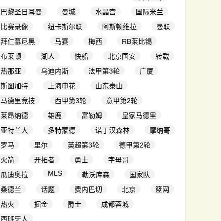
巴黎圣日耳曼
曼城
水晶宫
国际米兰
比赛录像
纽卡斯尔联
阿斯顿维拉
曼联
拜仁慕尼黑
马赛
梅西
RB莱比锡
布莱顿
湖人
快船
北京国安
转载
热那亚
乌迪内斯
法甲第3轮
广厦
斯图加特
上海申花
山东泰山
马德里竞技
西甲第3轮
意甲第2轮
莱昂纳德
雄鹿
富勒姆
皇家马德里
亚特兰大
多特蒙德
诺丁汉森林
摩纳哥
罗马
里尔
英超第3轮
德甲第2轮
火箭
开拓者
勇士
字母哥
MLS
瓜迪奥拉
勒沃库森
国家队
桑德兰
话题
费内巴切
北京
篮网
热火
掘金
爵士
成都蓉城
西班牙人