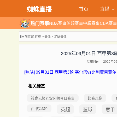
蜘蛛直播
首页
直播
热门赛事
NBA赛事
英超赛事
中超赛事
CBA赛事
>
>
当前位置:
首页
录像
足球录像
2025年09月01日 西甲第
发布时间： 2025年09
[咪咕] 09月01日 西甲第3轮 塞尔塔vs比利亚雷亚尔
相关标签
铃鹿无极丸安冈崎今日赛事
比赛录像
西甲第3轮
英超
篮球
意甲