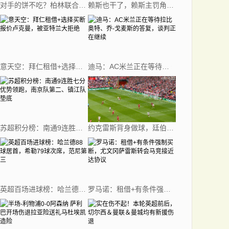
对手的饼不吃？柏林联合球员回传门将失误，吉拉西错失大单刀
赖斯也干了，赖斯主罚角球谁都没碰到直接开出底线
意天空：拜仁租借+选择买断报价卢克曼，被亚特兰大拒绝
迪马：AC米兰正在等待拉比奥特、乔-戈麦斯的答复，谈判正在继续
苏超积分榜：南通9连胜七分优势领跑，南京队第二、镇江队垫底
约克雷斯背身做球，廷伯打门被封堵卡拉菲奥里再射偏出
英超百场进球榜：哈兰德88球居首，希勒79球次席，范尼第三
罗马诺：租借+有条件强制买断，尤文冈萨雷斯转会马竞接近达协议