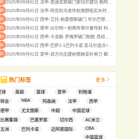
2025年09月01日 法甲-恩迪亚耶破门索玛尔建功 勒阿弗尔3-1尼斯
2025年09月01日 法甲-阿克利乌舍传射南野拓实补时绝杀 摩纳哥3-2十人斯特拉斯堡
2025年09月01日 西甲-艾托-帕雷德斯破门 毕尔巴鄂竞技客场2-1皇家贝蒂斯
2025年09月01日 德甲-比尔特一射两传蒂尔曼传射 科隆4-1弗赖堡
2025年09月01日 西甲-卡洛斯-罗梅罗破门制胜 西班牙人1-0奥萨苏纳
2025年09月01日 西甲-巴萨1-1巴列卡诺 亚马尔造点+点射奥尔莫失良机加西亚屡神扑
2025年09月01日 意甲-双方均无建树德赫亚扑单刀 都灵0-0佛罗伦萨
热门标签
更多
足球
英超
篮球
意甲
利物浦
NBA
转会
阿森纳
法甲
西甲
德甲
尤文图斯
中超
中国足球
比赛集锦
巴塞罗那
切尔西
AC米兰
CBA
五洲
巴列卡诺
迈阿密国际
中国篮球