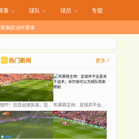
赛事
球队
球员
专题
杯赛事
欧洲杯赛事
热门新闻
更多
惊吓！拉亚出球失误，范迪克得球未打门横传被破坏
布莱顿主帅：足球并不全是关于战术；米尔纳可以为球队带来帮助