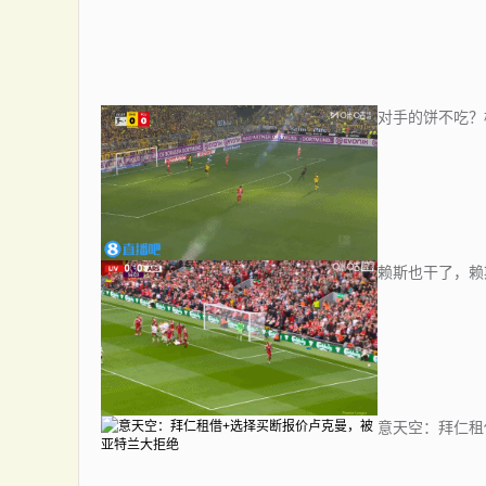
对手的饼不吃？
赖斯也干了，赖
意天空：拜仁租