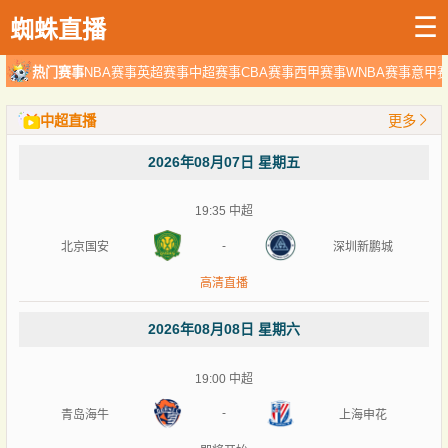
☰
蜘蛛直播
热门赛事
NBA赛事
英超赛事
中超赛事
CBA赛事
西甲赛事
WNBA赛事
意甲
中超直播
更多
2026年08月07日 星期五
19:35
中超
-
北京国安
深圳新鹏城
高清直播
2026年08月08日 星期六
19:00
中超
-
青岛海牛
上海申花