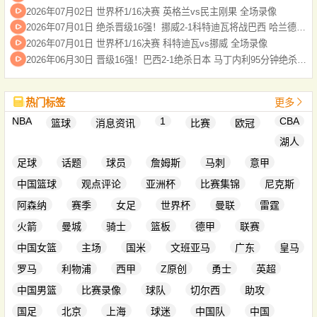
2026年07月02日 世界杯1/16决赛 英格兰vs民主刚果 全场录像
2026年07月01日 绝杀晋级16强！挪威2-1科特迪瓦将战巴西 哈兰德绝杀努萨世界波
2026年07月01日 世界杯1/16决赛 科特迪瓦vs挪威 全场录像
2026年06月30日 晋级16强！巴西2-1绝杀日本 马丁内利95分钟绝杀卡塞米罗头球破门
热门标签
更多
NBA
1
CBA
篮球
消息资讯
比赛
欧冠
湖人
足球
话题
球员
詹姆斯
马刺
意甲
中国篮球
观点评论
亚洲杯
比赛集锦
尼克斯
阿森纳
赛季
女足
世界杯
曼联
雷霆
火箭
曼城
骑士
篮板
德甲
联赛
中国女篮
主场
国米
文班亚马
广东
皇马
罗马
利物浦
西甲
Z原创
勇士
英超
中国男篮
比赛录像
球队
切尔西
助攻
国足
北京
上海
球迷
中国队
中国