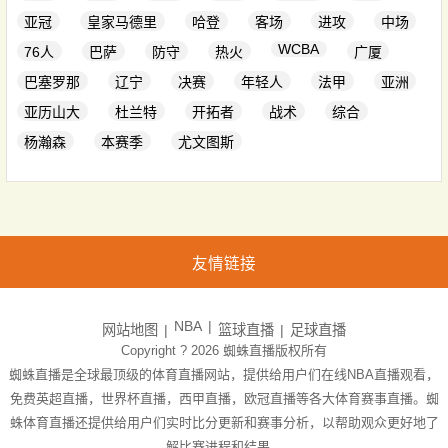
亚冠
皇家马德里
哈登
客场
进攻
中场
WCBA
76人
巴萨
防守
热火
广厦
巴塞罗那
辽宁
决赛
年轻人
法甲
亚洲
亚历山大
杜兰特
开拓者
战术
综合
杨瀚森
本赛季
尤文图斯
友情链接
NBA
网站地图
篮球直播
足球直播
Copyright ? 2026
蜘蛛直播
版权所有
蜘蛛直播是全球最顶级的体育直播网站，提供给用户们在线NBA直播观看，
免费英超直播，世界杯直播，西甲直播，欧冠直播等各大体育赛事直播。蜘
蛛体育直播还提供给用户们实时比分更新和赛事分析，以帮助观众更好地了
解比赛进程和结果。