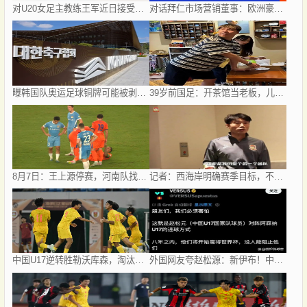
对U20女足主教练王军近日接受媒体采访对话的解读
对话拜仁市场营销董事：欧洲豪门如何经营中国足球市场
曝韩国队奥运足球铜牌可能被剥夺 国际足联处罚时效已过
39岁前国足：开茶馆当老板，儿女双全已财富自由，妻子还是黄圣依朋友
8月7日：王上源停赛，河南队找点球不灵了，马拉尼昂不会射门，郑智剑指亚冠名额
记者：西海岸明确赛季目标，不排斥争夺2027
中国U17逆转胜勒沃库森，淘汰赛对阵揭晓：国足将战河床，上海迎战阿森纳
外国网友夸赵松源：新伊布！中国足球要起飞了，8年内冲世界杯