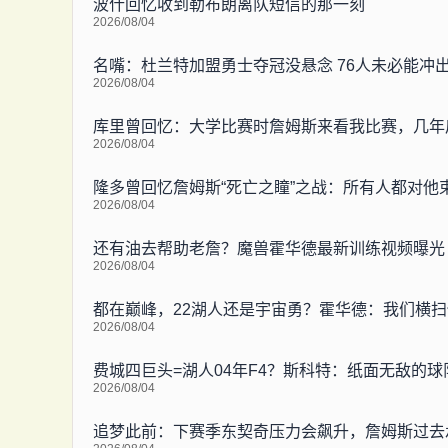
波什回忆收到勒布朗离队短信的那一刻
2026/08/04
名嘴：杜兰特加盟勇士夺冠没悬念 76人未必能冲
2026/08/04
库里曾回忆：大学比赛时詹姆斯来看我比赛，几年
2026/08/04
隆多曾回忆詹姆斯“死亡之瞳”之战：所有人都对他
2026/08/04
还有油去帮助老詹？魔兽霍华德最新训练视频曝光
2026/08/04
都在巅峰，22湖人还是宇宙勇？霍华德：我们横
2026/08/04
费城四巨头=湖人04年F4？斯科特：纸面无敌的
2026/08/04
追梦此前：下赛季东契奇压力会飙升，詹姆斯过去