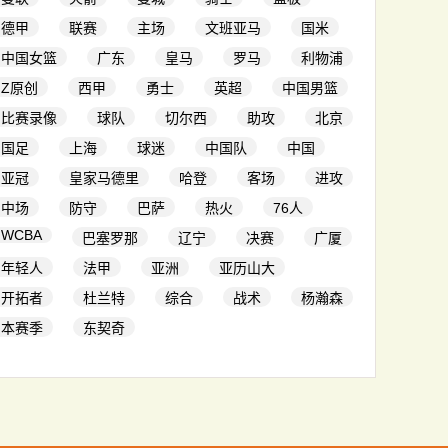
德甲
联赛
主场
文班亚马
国米
中国女篮
广东
皇马
罗马
利物浦
Z原创
西甲
勇士
英超
中国男篮
比赛录像
球队
切尔西
助攻
北京
国足
上海
球迷
中国队
中国
亚冠
皇家马德里
哈登
客场
进攻
中场
防守
巴萨
热火
76人
WCBA
巴塞罗那
辽宁
决赛
广厦
年轻人
法甲
亚洲
亚历山大
开拓者
杜兰特
综合
战术
杨瀚森
本赛季
东契奇