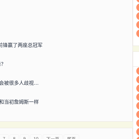
前锋赢了两座总冠军
患？
会被很多人歧视…
和当初詹姆斯一样
7
8
9
10