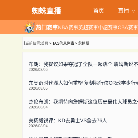
蜘蛛直播
首页
直播
热门赛事
NBA赛事
英超赛事
中超赛事
CBA赛事
当前位置:
首页
> TAG信息列表 > 詹姆斯
布朗：我提议如果夺冠了全队一起跳伞 詹姆斯说
2026/08/05
东契奇时代湖人如何重塑 复刻独行侠OR改学步行
2026/08/05
杰伦布朗：我期待向詹姆斯这位历史最伟大球员之
2026/08/04
美杨毅锐评：KD去勇士VS詹去76人
2026/08/04