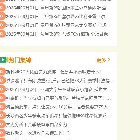
2025年09月01日 意甲第2轮 国际米兰vs乌迪内斯 全场录像
2025年09月01日 西甲第3轮 塞尔塔vs比利亚雷亚尔 全场录像
2025年09月01日 意甲第2轮 热那亚vs尤文图斯 全场录像
2025年09月01日 法甲第3轮 巴黎FCvs梅斯 全场录像
热门集锦
更多
斯科特:76人纸面实力恐怖，但是并不意味着什么！
说漏嘴了！布朗减重3公斤，已经把76人新赛季打法摆上台面！
2026年08月04日 亚洲大学生篮球联赛小组赛 延世大学 VS 北京大学 全场录像
帕森斯：当年得知自己要首发防杜兰特差点吓尿了！赛后被他夸防得好给了我自信
海兰德此前：卢只让威少打10分钟，后者说要穿75大夹克给他看
长沙两名少年骑电动车追星！被偶像NBA球星保罗乔治录制视频寻人
大史分析下赛季联盟东西部实力！
数数欧文一次进攻几次假动作！？