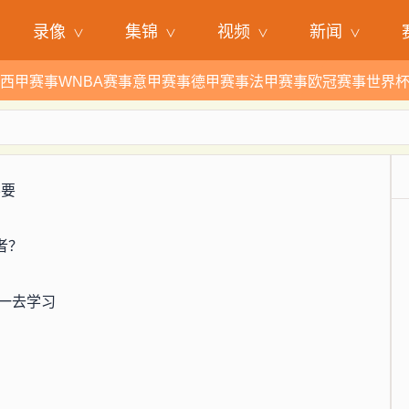
录像
集锦
视频
新闻
西甲赛事
WNBA赛事
意甲赛事
德甲赛事
法甲赛事
欧冠赛事
世界
不要
者？
一去学习