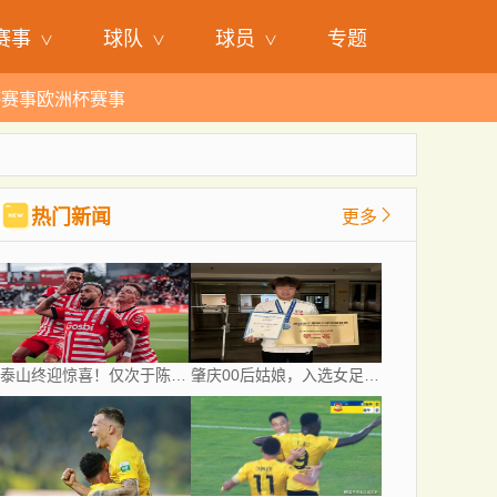
赛事
球队
球员
专题
杯赛事
欧洲杯赛事
热门新闻
更多
泰山终迎惊喜！仅次于陈蒲谢文能，21岁青妖崛起，未来国足新锋线！
肇庆00后姑娘，入选女足国家集训队！