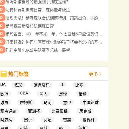
詹姆斯搭档过的最强副手到底是谁？
切特休赛期训练日常：练体能与硬拉
展现天赋！杨瀚森联合试训前特训，跑跳出色，手感柔和
杨瀚森最新洛杉矶训练日常！
杨毅曾言：KD一年不如一年，他太自我&早应该意识到自己的缺陷
好事将近？热巴与阿贾威尔逊的孩子将会有怎样的基因遗传？
孔祥宇聊NBA公牛队赛季总结与展望！
热门标签
更多
NBA
1
篮球
消息资讯
比赛
CBA
欧冠
湖人
足球
话题
球员
詹姆斯
马刺
意甲
中国篮球
观点评论
亚洲杯
比赛集锦
尼克斯
阿森纳
赛季
女足
雷霆
世界杯
曼联
火箭
曼城
骑士
篮板