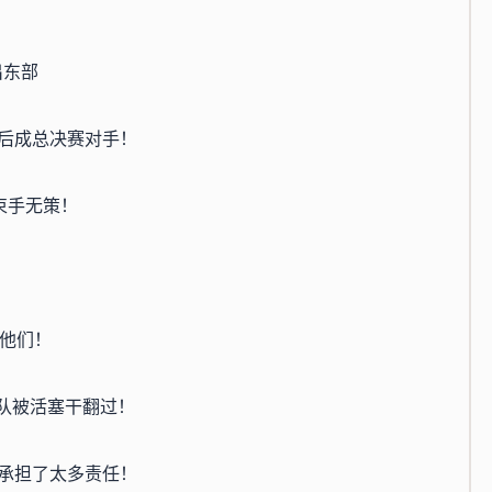
出东部
后成总决赛对手！
束手无策！
扫他们！
球队被活塞干翻过！
承担了太多责任！