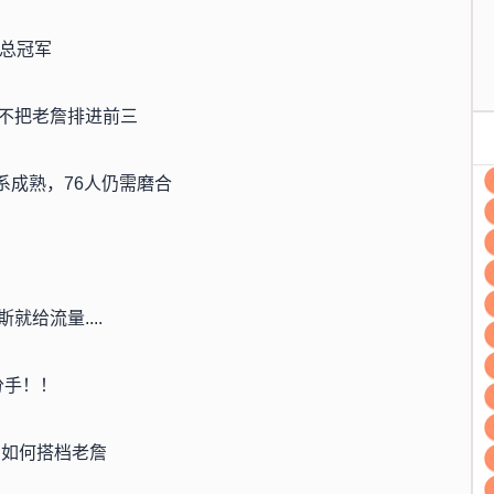
逐总冠军
不把老詹排进前三
系成熟，76人仍需磨合
给流量....
分手！！
习如何搭档老詹