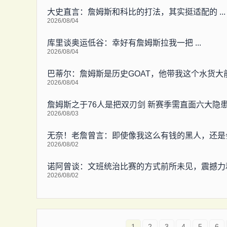
大史直言：詹姆斯和科比的打法，其实挺适配的 ...
2026/08/04
库里谈奥运低谷：幸好有詹姆斯拉我一把 ...
2026/08/04
巴蒂尔：詹姆斯是历史GOAT，他带我这个水货大
2026/08/04
詹姆斯之于76人是把双刃剑 新赛季需直面六大隐
2026/08/03
无奈！老詹曾言：即使像我这么有钱的黑人，还是
2026/08/02
诺阿曾谈：文班统治比赛的方式前所未见，震撼力
2026/08/02
1
2
3
4
5
6