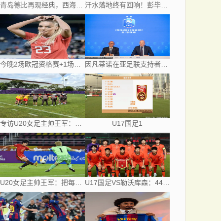
青岛德比再现经典，西海岸直升第二，亚冠梦想近在咫尺
汗水落地终有回响！彭毕二老离开山东持续高光，支持郑智以教练身份征战亚冠
今晚2场欧冠资格赛+1场巴西杯，比分精准预测，有1场要爆冷
因凡蒂诺在亚足联支持者中寻求力量：卡塔尔与阿联酋的立场引发关注
专访U20女足主帅王军：把每一次对抗当世界杯预演
U17国足1
U20女足主帅王军：把每一次对抗当世界杯预演
U17国足VS勒沃库森：442稳扎稳打，何思凡邝兆镭领衔，赵松源冲锋