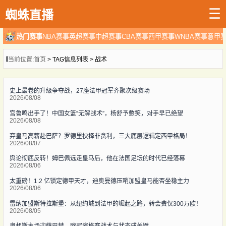
☰
蜘蛛直播
热门赛事
NBA赛事
英超赛事
中超赛事
CBA赛事
西甲赛事
WNBA赛事
意甲
当前位置:
首页
> TAG信息列表 > 战术
史上最卷的升级争夺战，27座法甲冠军齐聚次级赛场
2026/08/08
宫鲁鸣出手了！中国女篮“无解战术”，杨舒予憋笑，对手早已绝望
2026/08/08
弃皇马高薪赴巴萨？罗德里抉择非贪利，三大底层逻辑定西甲格局！
2026/08/07
舆论彻底反转！姆巴佩远走皇马后，他在法国足坛的时代已经落幕
2026/08/06
太重磅！1.2 亿锁定德甲天才，迪奥曼德压哨加盟皇马能否坐稳主力
2026/08/06
雷纳加盟斯特拉斯堡：从纽约城到法甲的崛起之路，转会费仅300万欧！
2026/08/05