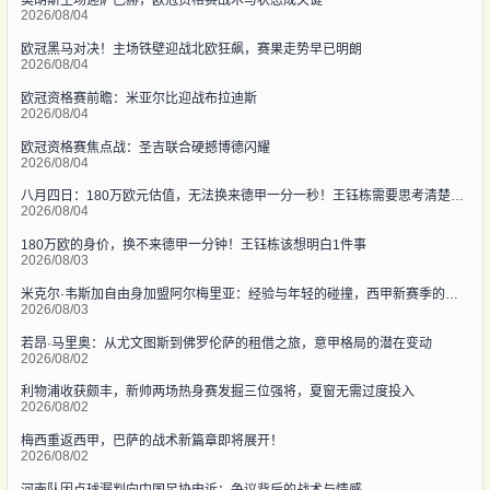
奥胡斯主场迎萨巴赫，欧冠资格赛战术与状态成关键
2026/08/04
欧冠黑马对决！主场铁壁迎战北欧狂飙，赛果走势早已明朗
2026/08/04
欧冠资格赛前瞻：米亚尔比迎战布拉迪斯
2026/08/04
欧冠资格赛焦点战：圣吉联合硬撼博德闪耀
2026/08/04
八月四日：180万欧元估值，无法换来德甲一分一秒！王钰栋需要思考清楚一件事
2026/08/04
180万欧的身价，换不来德甲一分钟！王钰栋该想明白1件事
2026/08/03
米克尔·韦斯加自由身加盟阿尔梅里亚：经验与年轻的碰撞，西甲新赛季的战术新篇章
2026/08/03
若昂·马里奥：从尤文图斯到佛罗伦萨的租借之旅，意甲格局的潜在变动
2026/08/02
利物浦收获颇丰，新帅两场热身赛发掘三位强将，夏窗无需过度投入
2026/08/02
梅西重返西甲，巴萨的战术新篇章即将展开！
2026/08/02
河南队因点球漏判向中国足协申诉：争议背后的战术与情感