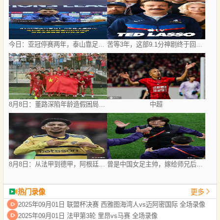
今日：亚冠停赛两年，泰山靠足协杯续命？
苦等3年，这部9.1分神剧终于回归！
8月8日：董路深陷年龄造假困局，中国足球小将信任危机何解？
中超
8月8日：从法甲到德甲，阿根廷世界杯国脚梅迪纳2500万欧转会勒沃库森
曾是中国女足主帅，嫁给师兄后丁克至今，如今丈夫是上海女足领队
热门录像
更多
2025年09月01日 联盟杯决赛 西雅图海湾人vs迈阿密国际 全场录像
2025年09月01日 法甲第3轮 里昂vs马赛 全场录像