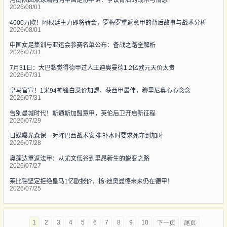
2026/08/01
4000万欧！阿根廷主力即将转会，罗梅罗重返意甲的背后故事与战术分析
2026/08/01
中国女足集训与亚运会参赛名单公布：备战之路全解析
2026/07/31
7月31日：大巴黎觉得德甲过人王迪奥曼德1.2亿欧元天价太贵
2026/07/31
皇马官宣！1米94神锋白菜价加盟，获西甲最佳，穆里尼奥心心念念
2026/07/31
告别曼城时代！斯通斯加盟意甲，英伦后卫开启新征程
2026/07/29
日媒曝光森保一对阵巴西战术安排 补水时要求死守到加时
2026/07/28
奥蓬达重返法甲：从尤文低谷到里昂新生的蜕变之路
2026/07/27
莱比锡坚定拒绝皇马1亿欧报价，扬·迪奥曼德未来仍在德甲！
2026/07/25
1
2
3
4
5
6
7
8
9
10
下一页
尾页