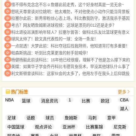
怪不得布克念念不忘☺️詹娜此前走秀，这个好身材真是一览无余~
怒吼天尊曾谈对位姚明：他太难防，不对他使点小动作只能当背景板
拉塞尔此前：新秀带粉丝心态上场，科比教我防守，激活我杀手基因
考古？网友晒詹姆斯进球视频：这球是漂亮的012还是走步？
科比退役巡演影响年轻人？拉塞尔曾答：做科比队友比篮球更有意义
球风太帅了！欧文具代表性的一球：全场一条龙！
一点就透！大梦此前：科比夺冠后找我拜师，他知道背打有多重要！
帕森斯挑战：听到比克莱更准的射手就喊停！
杨健杨毅此前谈科比：16年他已经很瘦，理解不了他是怎么撑下来的
美媒：如果华子学会乔丹科比韦德背身技术，早没其他球队什么事了
利文斯顿曾谈科比：这家伙会的太多了，他用左手在我头上后仰跳投
热门标签
更多
NBA
1
CBA
篮球
消息资讯
比赛
欧冠
湖人
足球
话题
球员
詹姆斯
马刺
意甲
中国篮球
观点评论
亚洲杯
比赛集锦
尼克斯