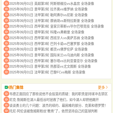
2025年09月01日 英超第3轮 阿斯顿维拉vs水晶宫 全场录像
2025年09月01日 意甲第2轮 拉齐奥vs维罗纳 全场录像
2025年09月01日 法甲第3轮 勒阿弗尔vs尼斯 全场录像
2025年09月01日 法甲第3轮 摩纳哥vs斯特拉斯堡 全场录像
2025年09月01日 西甲第3轮 皇家贝蒂斯vs毕尔巴鄂竞技 全场录像
2025年09月01日 德甲第2轮 科隆vs弗赖堡 全场录像
2025年09月01日 西甲第3轮 西班牙人vs奥萨苏纳 全场录像
2025年09月01日 西甲第3轮 巴列卡诺vs巴塞罗那 全场录像
2025年09月01日 意甲第2轮 都灵vs佛罗伦萨 全场录像
2025年09月01日 意甲第2轮 国际米兰vs乌迪内斯 全场录像
2025年09月01日 西甲第3轮 塞尔塔vs比利亚雷亚尔 全场录像
2025年09月01日 意甲第2轮 热那亚vs尤文图斯 全场录像
2025年09月01日 法甲第3轮 巴黎FCvs梅斯 全场录像
热门集锦
更多
韦德正面回应了那些说他不会投篮的质疑：我的职责是持球冲击禁区
尼克:詹姆斯在湖人最低谷时拯救了他们，如今湖人却把他踢开
谈谈勇士的几个问题：波杰的续约、最困难的部分、克莱和德罗赞！
托尼·阿伦谈被詹姆斯粉丝“教育”了，依然坚持自己的篮球判断