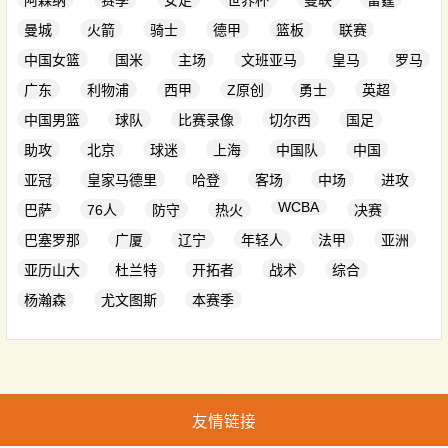
阿森纳
赛季
女足
世界杯
曼联
雷霆
曼城
火箭
骑士
德甲
篮板
联赛
中国女篮
国米
主场
文班亚马
皇马
罗马
广东
利物浦
西甲
Z原创
勇士
英超
中国男篮
球队
比赛录像
切尔西
国足
助攻
北京
球迷
上海
中国队
中国
亚冠
皇家马德里
哈登
客场
中场
进攻
WCBA
巴萨
76人
防守
热火
决赛
巴塞罗那
广厦
辽宁
年轻人
法甲
亚洲
亚历山大
杜兰特
开拓者
战术
综合
杨瀚森
尤文图斯
本赛季
友情链接