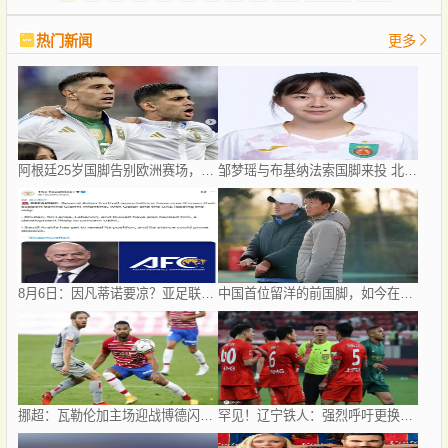
热门新闻
更多
阿根廷25岁国脚告别欧洲赛场，世界杯后将重返阿超！
邹梦瑶与布基纳法索国脚来投 北京城建女足再迎两名强援
8月6日：因凡蒂诺要凉？亚足联反水、卡塔尔挺他，世界杯权力游戏比决赛点球还刺激！
中国首位留洋的前国脚，如今在赣超当教练，1.9米儿子也选足球路
挪超：瓦勒伦加主场迎战博德闪耀，双方都残缺的首尾大战怎么看，比分预测赛事分析
罕见！辽宁铁人：强烈呼吁更换辽宁德比主裁 屡现争议判罚