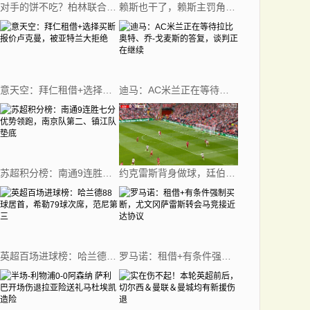
对手的饼不吃？柏林联合球员回传门将失误，吉拉西错失大单刀
赖斯也干了，赖斯主罚角球谁都没碰到直接开出底线
意天空：拜仁租借+选择买断报价卢克曼，被亚特兰大拒绝
迪马：AC米兰正在等待拉比奥特、乔-戈麦斯的答复，谈判正在继续
苏超积分榜：南通9连胜七分优势领跑，南京队第二、镇江队垫底
约克雷斯背身做球，廷伯打门被封堵卡拉菲奥里再射偏出
英超百场进球榜：哈兰德88球居首，希勒79球次席，范尼第三
罗马诺：租借+有条件强制买断，尤文冈萨雷斯转会马竞接近达协议