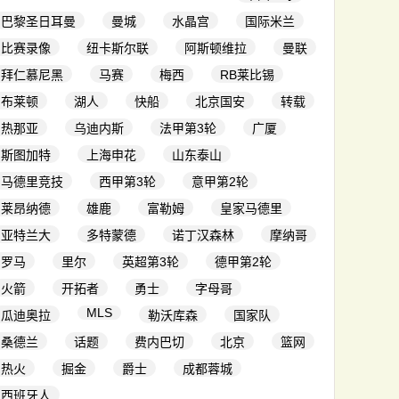
巴黎圣日耳曼
曼城
水晶宫
国际米兰
比赛录像
纽卡斯尔联
阿斯顿维拉
曼联
拜仁慕尼黑
马赛
梅西
RB莱比锡
布莱顿
湖人
快船
北京国安
转载
热那亚
乌迪内斯
法甲第3轮
广厦
斯图加特
上海申花
山东泰山
马德里竞技
西甲第3轮
意甲第2轮
莱昂纳德
雄鹿
富勒姆
皇家马德里
亚特兰大
多特蒙德
诺丁汉森林
摩纳哥
罗马
里尔
英超第3轮
德甲第2轮
火箭
开拓者
勇士
字母哥
MLS
瓜迪奥拉
勒沃库森
国家队
桑德兰
话题
费内巴切
北京
篮网
热火
掘金
爵士
成都蓉城
西班牙人