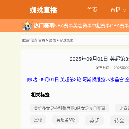
蜘蛛直播
首页
直播
热门赛事
NBA赛事
英超赛事
中超赛事
CBA赛事
>
>
当前位置:
首页
录像
足球录像
2025年09月01日 英超
发布时间： 2025年09
[咪咕] 09月01日 英超第3轮 阿斯顿维拉vs水晶宫 
相关标签
奥维多女足拉科鲁尼亚B队女足今日赛事
比赛
足球
英超第3轮
英超
转会