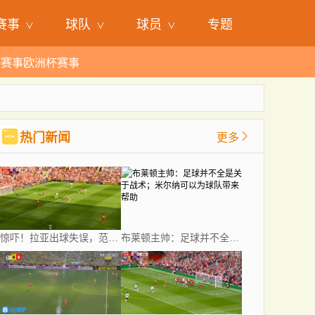
赛事
球队
球员
专题
杯赛事
欧洲杯赛事
热门新闻
更多
惊吓！拉亚出球失误，范迪克得球未打门横传被破坏
布莱顿主帅：足球并不全是关于战术；米尔纳可以为球队带来帮助