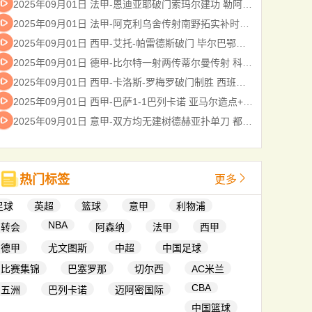
2025年09月01日 法甲-恩迪亚耶破门索玛尔建功 勒阿弗尔3-1尼斯
2025年09月01日 法甲-阿克利乌舍传射南野拓实补时绝杀 摩纳哥3-2十人斯特拉斯堡
2025年09月01日 西甲-艾托-帕雷德斯破门 毕尔巴鄂竞技客场2-1皇家贝蒂斯
2025年09月01日 德甲-比尔特一射两传蒂尔曼传射 科隆4-1弗赖堡
2025年09月01日 西甲-卡洛斯-罗梅罗破门制胜 西班牙人1-0奥萨苏纳
2025年09月01日 西甲-巴萨1-1巴列卡诺 亚马尔造点+点射奥尔莫失良机加西亚屡神扑
2025年09月01日 意甲-双方均无建树德赫亚扑单刀 都灵0-0佛罗伦萨
热门标签
更多
足球
英超
篮球
意甲
利物浦
NBA
转会
阿森纳
法甲
西甲
德甲
尤文图斯
中超
中国足球
比赛集锦
巴塞罗那
切尔西
AC米兰
CBA
五洲
巴列卡诺
迈阿密国际
中国篮球