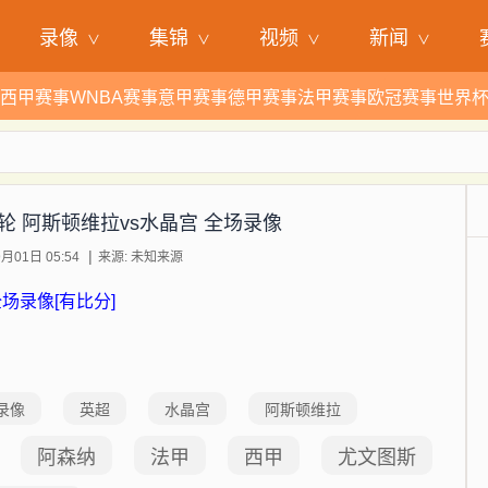
录像
集锦
视频
新闻
西甲赛事
WNBA赛事
意甲赛事
德甲赛事
法甲赛事
欧冠赛事
世界
第3轮 阿斯顿维拉vs水晶宫 全场录像
月01日 05:54
来源: 未知来源
全场录像[有比分]
录像
英超
水晶宫
阿斯顿维拉
阿森纳
法甲
西甲
尤文图斯