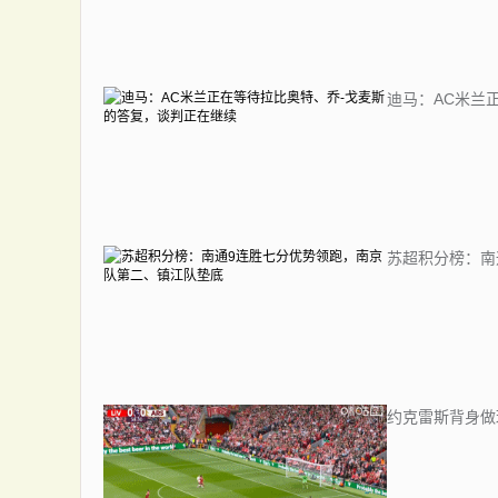
迪马：AC米兰
苏超积分榜：南
约克雷斯背身做