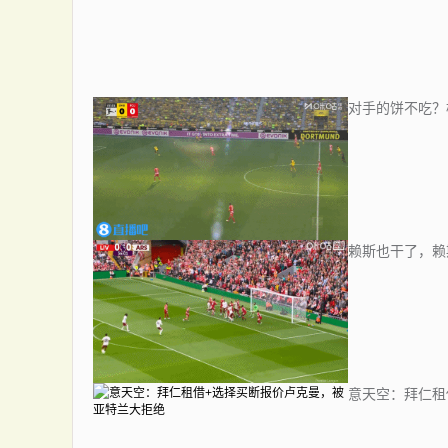
对手的饼不吃？
赖斯也干了，赖
意天空：拜仁租