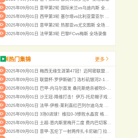
2025年09月01日 意甲第2轮 国际米兰vs乌迪内斯 全场录像
2025年09月01日 西甲第3轮 塞尔塔vs比利亚雷亚尔 全场录像
2025年09月01日 意甲第2轮 热那亚vs尤文图斯 全场录像
2025年09月01日 法甲第3轮 巴黎FCvs梅斯 全场录像
热门集锦
更多
2025年09月01日 梅西无缘生涯第47冠！迈阿密联盟杯决赛0-3西雅图，后防漏人+送点
2025年09月01日 联盟杯-罗伊斯破门 洛杉矶银河2-1奥兰多城夺季军
2025年09月01日 巴甲-内马尔首发 桑托斯绝杀被吹0-0弗鲁米嫩塞
2025年09月01日 沙王冠-降维打击！伊万-托尼帽子戏法 吉达国民5-0乌奈扎
2025年09月01日 法甲-伊根-莱利直红巴列尔迪乌龙 里昂1-0十人马赛
2025年09月01日 3场0进球！维拉0-3惨败水晶宫 格伊世界波马特塔点射大马丁缺战
2025年09月01日 土超-恩内斯里梅开二度 费内巴切客场3-1根克勒比利吉
2025年09月01日 意甲-瓦伦丁一射两传扎卡尼破门 拉齐奥4-0大胜维罗纳