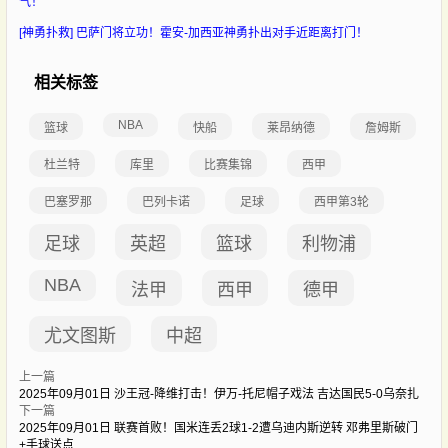
气！
[神勇扑救] 巴萨门将立功！霍安-加西亚神勇扑出对手近距离打门！
相关标签
NBA
篮球
快船
莱昂纳德
詹姆斯
杜兰特
库里
比赛集锦
西甲
巴塞罗那
巴列卡诺
足球
西甲第3轮
足球
英超
篮球
利物浦
NBA
法甲
西甲
德甲
尤文图斯
中超
上一篇
2025年09月01日 沙王冠-降维打击！伊万-托尼帽子戏法 吉达国民5-0乌奈扎
下一篇
2025年09月01日 联赛首败！国米连丢2球1-2遭乌迪内斯逆转 邓弗里斯破门
+手球送点