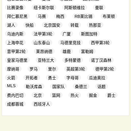
比赛录像
纽卡斯尔联
阿斯顿维拉
曼联
拜仁慕尼黑
马赛
梅西
RB莱比锡
布莱顿
湖人
快船
北京国安
转载
热那亚
乌迪内斯
法甲第3轮
广厦
斯图加特
上海申花
山东泰山
马德里竞技
西甲第3轮
意甲第2轮
莱昂纳德
雄鹿
富勒姆
皇家马德里
亚特兰大
多特蒙德
诺丁汉森林
摩纳哥
罗马
里尔
英超第3轮
德甲第2轮
火箭
开拓者
勇士
字母哥
瓜迪奥拉
MLS
勒沃库森
国家队
桑德兰
话题
费内巴切
北京
篮网
热火
掘金
爵士
成都蓉城
西班牙人