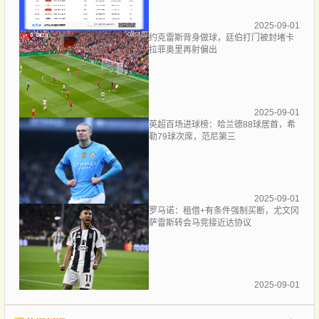
2025-09-01
约克雷斯背身做球，廷伯打门被封堵卡
拉菲奥里再射偏出
2025-09-01
英超百场进球榜：哈兰德88球居首，希
勒79球次席，范尼第三
2025-09-01
罗马诺：租借+有条件强制买断，尤文冈
萨雷斯转会马竞接近达协议
2025-09-01