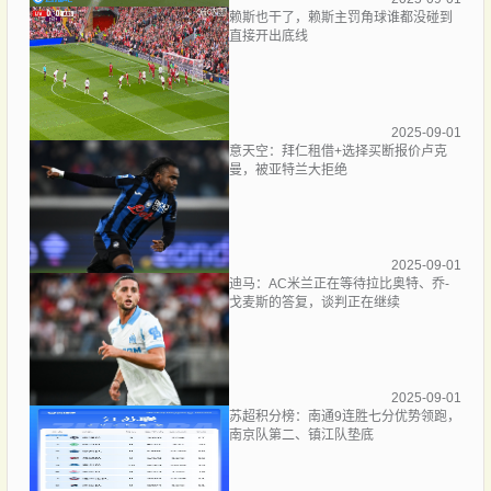
赖斯也干了，赖斯主罚角球谁都没碰到
直接开出底线
2025-09-01
意天空：拜仁租借+选择买断报价卢克
曼，被亚特兰大拒绝
2025-09-01
迪马：AC米兰正在等待拉比奥特、乔-
戈麦斯的答复，谈判正在继续
2025-09-01
苏超积分榜：南通9连胜七分优势领跑，
南京队第二、镇江队垫底