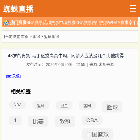
☰
蜘蛛直播
热门赛事
NBA赛事
英超赛事
中超赛事
CBA赛事
西甲赛事
WNBA赛事
意甲
>
>
当前位置:
首页
集锦
篮球集锦
48岁的肯扬·马丁这摸高真牛啊，同龄人应该没几个比他跳得高了吧
发布时间： 2026年06月09日 22:55
来源: 未知来源
[db:录像]
相关标签
NBA
篮球
掘金
篮网
篮球
1
CBA
比赛
欧冠
中国篮球