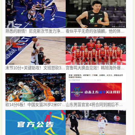
熟悉的剧情！尼克斯次节发力净胜18分 半场领先马刺7分
看似平平无奇的张镇麟，他的体测数据其实远超你的想象！
末节10分+关键助攻！文班怒砍32分助马刺扳回一城
宫鲁鸣大换血见效！韩旭海外爆发WNBA生涯破400分，李梦遭弃用
砍14分6板！中国女篮26岁2米07王牌闪耀WNBA：正负值第1当MVP绝配
山东男篮官宣4将合同到期后不再续约：感恩相伴 逐梦前行