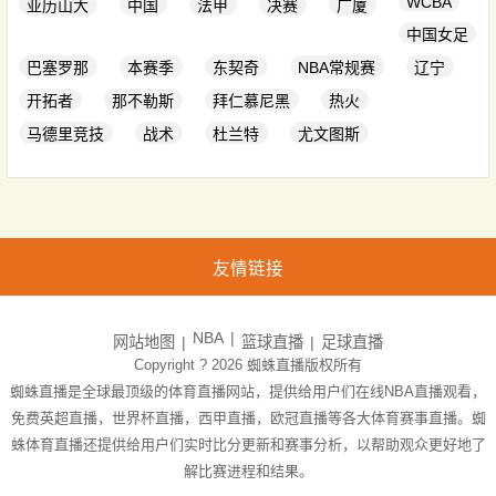
WCBA
亚历山大
中国
法甲
决赛
广厦
中国女足
巴塞罗那
本赛季
东契奇
NBA常规赛
辽宁
开拓者
那不勒斯
拜仁慕尼黑
热火
马德里竞技
战术
杜兰特
尤文图斯
友情链接
NBA
网站地图
篮球直播
足球直播
Copyright ? 2026
蜘蛛直播
版权所有
蜘蛛直播是全球最顶级的体育直播网站，提供给用户们在线NBA直播观看，
免费英超直播，世界杯直播，西甲直播，欧冠直播等各大体育赛事直播。蜘
蛛体育直播还提供给用户们实时比分更新和赛事分析，以帮助观众更好地了
解比赛进程和结果。