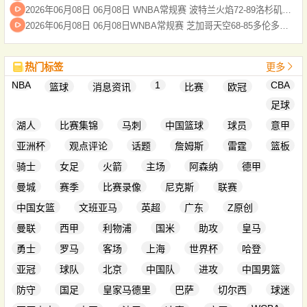
2026年06月08日 06月08日 WNBA常规赛 波特兰火焰72-89洛杉矶火花 全场集锦
2026年06月08日 06月08日WNBA常规赛 芝加哥天空68-85多伦多节奏 全场集锦
热门标签
更多
NBA
1
CBA
篮球
消息资讯
比赛
欧冠
足球
湖人
比赛集锦
马刺
中国篮球
球员
意甲
亚洲杯
观点评论
话题
詹姆斯
雷霆
篮板
骑士
女足
火箭
主场
阿森纳
德甲
曼城
赛季
比赛录像
尼克斯
联赛
中国女篮
文班亚马
英超
广东
Z原创
曼联
西甲
利物浦
国米
助攻
皇马
勇士
罗马
客场
上海
世界杯
哈登
亚冠
球队
北京
中国队
进攻
中国男篮
防守
国足
皇家马德里
巴萨
切尔西
球迷