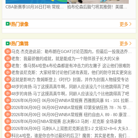
CBA新赛季10月16日打响 常规赛分三个阶段共46轮
掐布伦森后脑勺将其推倒！美媒：文班是一个肮脏的球员吗？
热门录像
更多
热门集锦
更多
马克·杰克逊此前：勒布朗在GOAT讨论范围内，但最后一投我选乔丹科比
老詹：我最骄傲的成就，就是能成为一个陪伴孩子长大的父亲
老詹：像马努&哈登&布伦森都是有冲击力的左撇子 这让他们很难防
老詹谈尼克斯：大家经常讨论他们进攻表现，他们的防守其实更突出
这就是影响力 詹姆斯登上《时代》封面，并作为封面人物接受专访
48岁的肯扬·马丁这摸高真牛啊，同龄人应该没几个比他跳得高了吧
48岁的肯扬·马丁这摸高真牛啊，同龄人应该没几个比他跳得高了吧
2026年06月09日 06月09日WNBA常规赛 西雅图风暴 91 - 101 拉斯维加斯王牌 集锦
2026年06月09日 06月09日WNBA常规赛 印第安纳狂热 78 - 76 华盛顿神秘人 全场集锦
2026年06月09日 06月09日WNBA常规赛 纽约自由人 89 - 80 康涅狄格太阳 全场集锦
2026年06月09日NBA常规赛 总决赛G3 马刺 - 尼克斯 全场录像
2026年06月09日 马刺6人上双胜尼克斯追至1-2 文班32+8+6 大头32分&末节12分
科比&哈登，谁是你合作过最好的后卫？魔兽：其实是老詹，我们一起拿了冠军