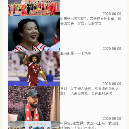
2026-06-09
原来她已去世8年，曾获世界杯亚军，嫁
美国丈夫，穿女足队服离世
2026-06-09
亚洲冠军——卡塔尔
2026-06-09
今日：辽宁铁人锋线可能喜添两条新大
鱼！一人来自鲁能，曾在亚冠进球
2026-06-09
中超第5轮女超：武汉PK上海，武汉继
续领跑or上海跃居榜首？