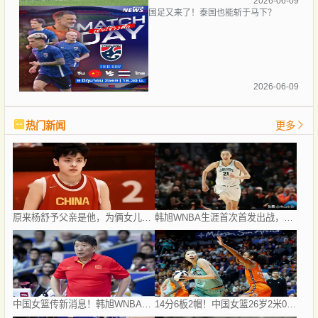
2026-06-09
国足又来了！泰国也能斩于马下？
2026-06-09
热门新闻
更多
原来杨舒予父亲是他，为俩女儿举家搬广州，59岁去世成姐妹俩的痛
韩旭WNBA生涯首次首发出战，得分刷新赛季新高+达成400分里程碑
中国女篮传新消息！韩旭WNBA首秀，宫鲁鸣带队冲刺，李梦近况曝光
14分6板2帽！中国女篮26岁2米07王牌闪耀WNBA：正负值第1当MVP绝配