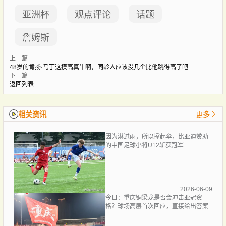
亚洲杯
观点评论
话题
詹姆斯
上一篇
48岁的肯扬·马丁这摸高真牛啊，同龄人应该没几个比他跳得高了吧
下一篇
返回列表
相关资讯
更多
因为淋过雨，所以撑起伞，比亚迪赞助
的中国足球小将U12斩获冠军
2026-06-09
今日：重庆铜梁龙是否会冲击亚冠资
格？球场高层首次回应，直接给出答案