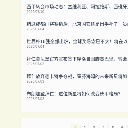
西甲转会市场动态：塞维利亚、阿拉维斯、西班牙
2026/07/10
错过成都门将蹇韬后，北京国安还是出手补了一员
2026/07/04
世界杯16强全部出炉，金球奖悬念已不大！将在以
2026/07/04
拜仁慕尼黑官方宣布签下摩洛哥国脚赛巴里，转会费
2026/07/03
拜仁放弃德卡特争夺战，霍芬海姆的未来新星将如
2026/07/03
布朗加盟拜仁：这位新星将如何改变德甲格局？
2026/07/03
1
2
3
4
5
6