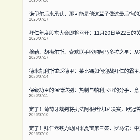
2026/07/18
诺伊尔后来承认，那可能是他这辈子做过最后悔的
2026/07/17
拜仁年度股东大会即将召开：11月20日至22日
2026/07/17
穆勒、胡梅尔斯、索默联手收购阿马多拉之星：从
2026/07/17
德米凯利斯重返德甲：莱比锡如何迎战拜仁的霸主
2026/07/14
保级功臣的温情送别：热刺与帕利尼亚的分手，意
2026/07/11
定了！葡萄牙裁判将执法阿根廷队1/4决赛，欧冠
2026/07/10
定了！拜仁老铁力助国米夏窗第三签，罗马诺：中
2026/07/10