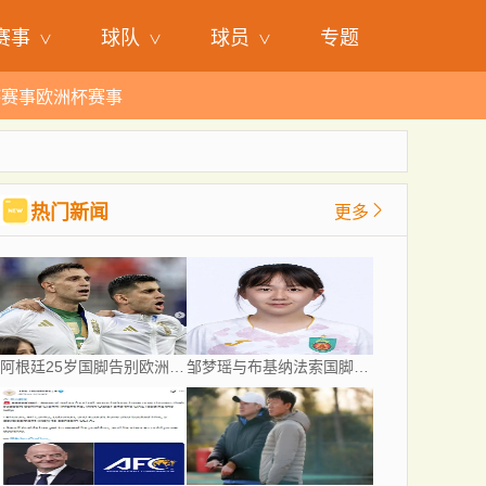
赛事
球队
球员
专题
杯赛事
欧洲杯赛事
热门新闻
更多
阿根廷25岁国脚告别欧洲赛场，世界杯后将重返阿超！
邹梦瑶与布基纳法索国脚来投 北京城建女足再迎两名强援