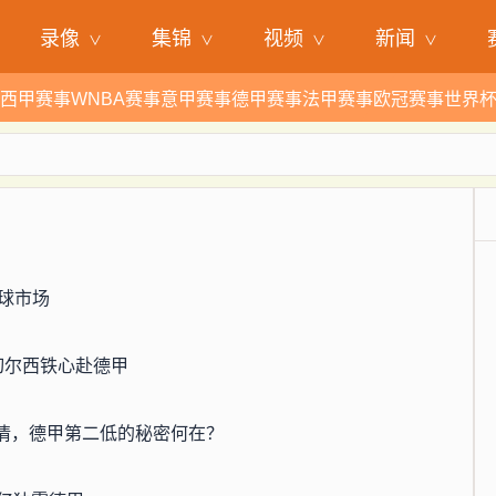
录像
集锦
视频
新闻
西甲赛事
WNBA赛事
意甲赛事
德甲赛事
法甲赛事
欧冠赛事
世界
球市场
拒切尔西铁心赴德甲
激情，德甲第二低的秘密何在？