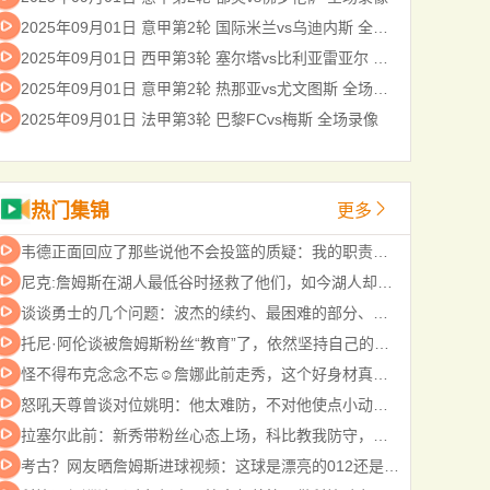
2025年09月01日 意甲第2轮 国际米兰vs乌迪内斯 全场录像
2025年09月01日 西甲第3轮 塞尔塔vs比利亚雷亚尔 全场录像
2025年09月01日 意甲第2轮 热那亚vs尤文图斯 全场录像
2025年09月01日 法甲第3轮 巴黎FCvs梅斯 全场录像
热门集锦
更多
韦德正面回应了那些说他不会投篮的质疑：我的职责是持球冲击禁区
尼克:詹姆斯在湖人最低谷时拯救了他们，如今湖人却把他踢开
谈谈勇士的几个问题：波杰的续约、最困难的部分、克莱和德罗赞！
托尼·阿伦谈被詹姆斯粉丝“教育”了，依然坚持自己的篮球判断
怪不得布克念念不忘☺️詹娜此前走秀，这个好身材真是一览无余~
怒吼天尊曾谈对位姚明：他太难防，不对他使点小动作只能当背景板
拉塞尔此前：新秀带粉丝心态上场，科比教我防守，激活我杀手基因
考古？网友晒詹姆斯进球视频：这球是漂亮的012还是走步？