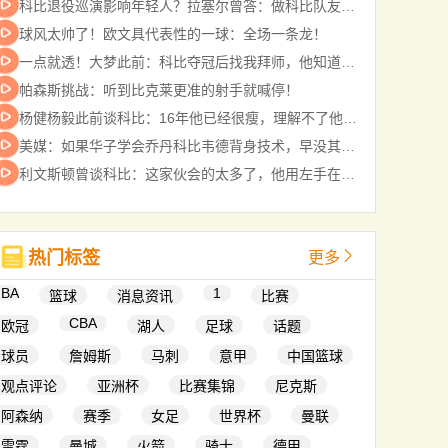
科比退役巡演影响年轻人？拉塞尔曾答：做科比队友比篮球更有意义
球风太帅了！欧文具代表性的一球：全场一条龙！
一点就透！大梦此前：科比夺冠后找我拜师，他知道背打有多重要！
帕森斯挑战：听到比克莱更准的射手就喊停！
杨健杨毅此前谈科比：16年他已经很瘦，理解不了他是怎么撑下来的
美媒：如果华子学会乔丹科比韦德背身技术，早没其他球队什么事了
利文斯顿曾谈科比：这家伙会的太多了，他用左手在我头上后仰跳投
热门标签
更多
NBA
1
篮球
消息资讯
比赛
CBA
欧冠
湖人
足球
话题
球员
詹姆斯
马刺
意甲
中国篮球
观点评论
亚洲杯
比赛集锦
尼克斯
阿森纳
赛季
女足
世界杯
曼联
雷霆
曼城
火箭
骑士
德甲