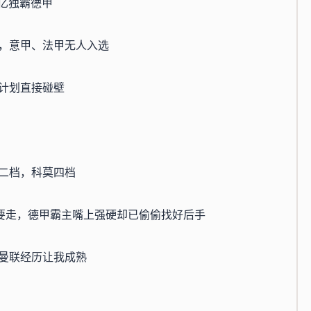
3亿独霸德甲
，意甲、法甲无人入选
计划直接碰壁
二档，科莫四档
心要走，德甲霸主嘴上强硬却已偷偷找好后手
曼联经历让我成熟